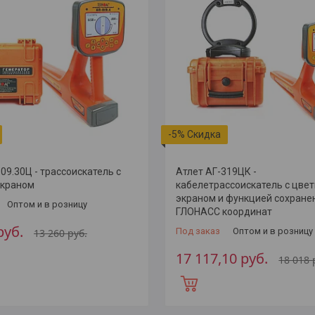
-5%
09.30Ц - трассоискатель с
Атлет АГ-319ЦК -
экраном
кабелетрассоискатель с цве
экраном и функцией сохране
Оптом и в розницу
ГЛОНАСС координат
руб.
Под заказ
Оптом и в розницу
13 260
руб.
17 117,10
руб.
18 018