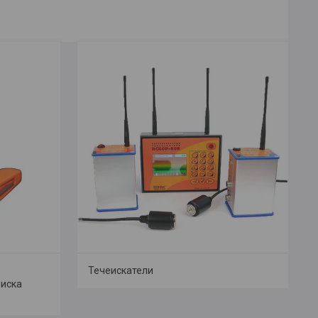
Течеискатели
оиска