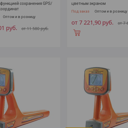
 функцией сохранения GPS/
цветным экраном
координат
Под заказ
Оптом и в розницу
Оптом и в розницу
от 7 221,90
руб.
от 7
001
руб.
от 11 580
руб.