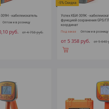
-5%
-309Н - кабелеискатель
Успех КБИ-309К - кабелеиска
функцией сохранения GPS/
Оптом и в розницу
координат
0,10
руб.
Под заказ
Оптом и в розницу
от 4 758
руб.
от 5 358
руб.
от 5 640