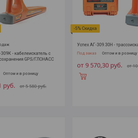
-5%
родаж
Успех АГ-309.30Н - трассоиск
-309К - кабелеискатель с
Под заказ
Оптом и в розницу
 сохранения GPS/ГЛОНАСС
от 9 570,30
руб.
от 1
Оптом и в розницу
1
руб.
от 5 580
руб.