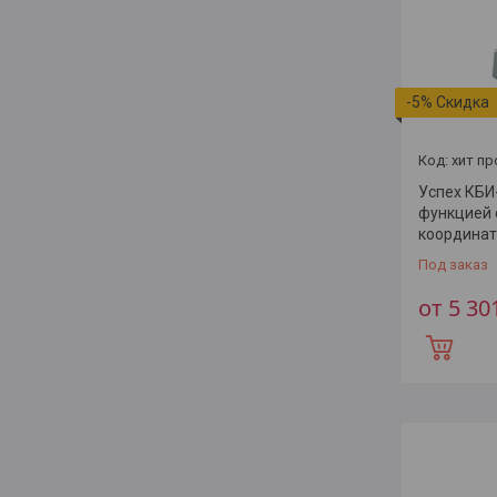
-5%
хит п
Успех КБИ
функцией
координат
Под заказ
от 5 30