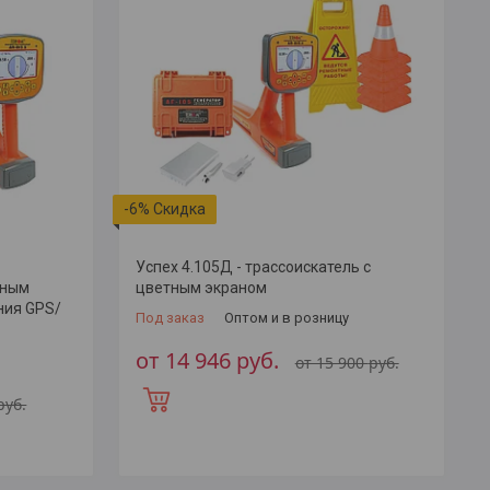
-6%
Успех 4.105Д - трассоискатель с
тным
цветным экраном
ния GPS/
Под заказ
Оптом и в розницу
от 14 946
руб.
от 15 900
руб.
руб.