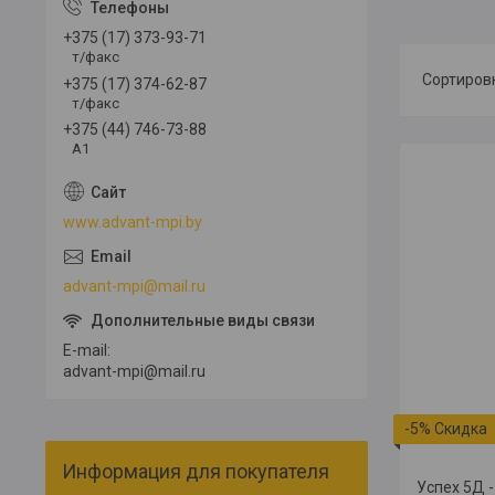
+375 (17) 373-93-71
т/факс
+375 (17) 374-62-87
т/факс
+375 (44) 746-73-88
А1
www.advant-mpi.by
advant-mpi@mail.ru
E-mail
advant-mpi@mail.ru
-5%
Информация для покупателя
Успех 5Д 