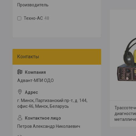
Производитель
Техно-АС
48
Адвант-МПИ ОДО
г. Минск, Партизанский пр-т, д. 144,
офис 46, Минск, Беларусь
Трассотече
диагности
металличе
Петров Александр Николаевич