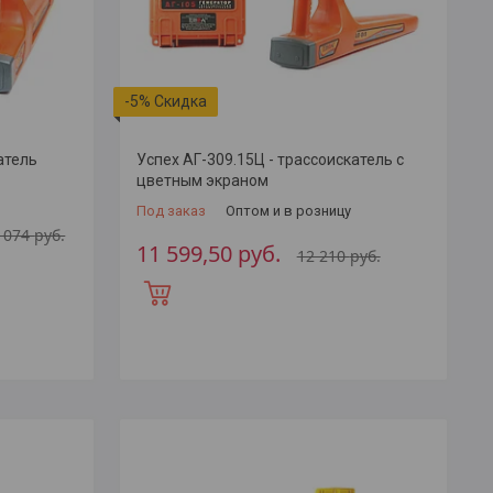
-5%
атель
Успех АГ-309.15Ц - трассоискатель с
цветным экраном
Под заказ
Оптом и в розницу
0 074
руб.
11 599,50
руб.
12 210
руб.