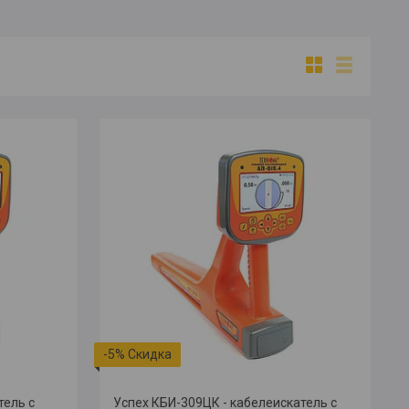
-5%
тель с
Успех КБИ-309ЦК - кабелеискатель с