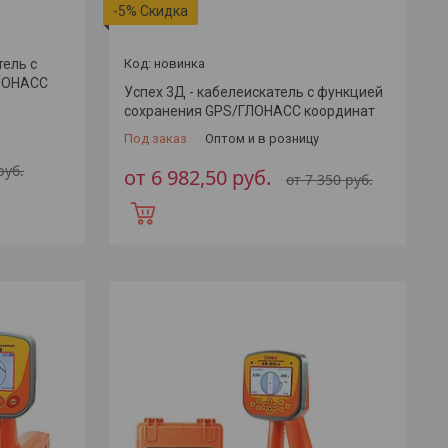
-5%
тель с
новинка
ГЛОНАСС
Успех 3Д - кабелеискатель с функцией
сохранения GPS/ГЛОНАСС координат
Под заказ
Оптом и в розницу
руб.
от 6 982,50
руб.
от 7 350
руб.