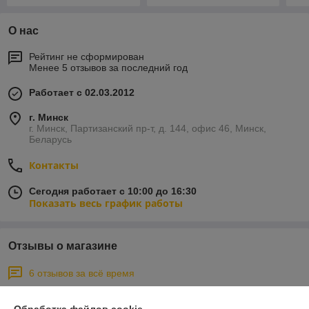
О нас
Рейтинг не сформирован
Менее 5 отзывов за последний год
Работает с 02.03.2012
г. Минск
г. Минск, Партизанский пр-т, д. 144, офис 46, Минск,
Беларусь
Контакты
Сегодня работает с 10:00 до 16:30
Показать весь график работы
Отзывы о магазине
6 отзывов за всё время
Покупатель
20.03.2024