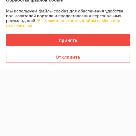
Обработка файлов cookie
Отлично
Мы используем файлы cookies для обеспечения удобства
пользователей портала и предоставления персональных
Заказала мужу в подарок нивелир. Связались быстро, всё подробно 
рекомендаций.
Вы можете настроить файлы cookies или
объяснили. Отправили нивелир сразу после оплаты, доставили в 
отключить их.
удобное для меня время. Чудесная компания! Рекомендую.
Принять
Сделка подтверждена через корзину
Отклонить
Леонид
04.01.2021
Отлично
Сделка подтверждена через корзину
Показать все отзывы
О нас
Контакты