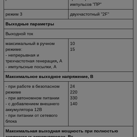
импульсов "ПР"
режим 3
двухчастотный "2F"
Выходные параметры
Выходной ток
максимальный в ручном
10
режиме:
15
- непрерывная и
трехчастотная генерация
,
А
- импульсные посылки, А
Максимальное выходное напряжение, В
- при работе в безопасном
24
режиме
220
- при автономном питании
330
- с добавлением внешнего
140
аккумулятора 12В
- при питании от сетевого
блока
Максимальная выходная мощность при полностью
заряженных аккумуляторах, Вт