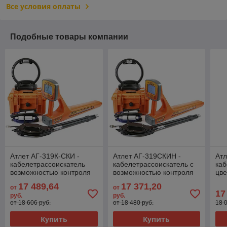
Все условия оплаты
Подобные товары компании
Атлет АГ-319К-СКИ -
Атлет АГ-319СКИН -
Атл
кабелетрассоискатель
кабелетрассоискатель с
каб
возможностью контроля
возможностью контроля
цве
качества изоляции и
качества изоляции
фу
17 489,64
17 371,20
от
от
функцией GPS\ГЛОНАСС
GP
17
руб.
руб.
от 18 606 руб.
от 18 480 руб.
18 
Купить
Купить