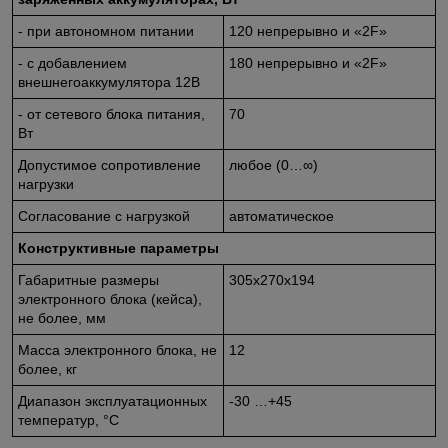
- при автономном питании
120 непрерывно и «2F»
- с добавлением
180 непрерывно и «2F»
внешнегоаккумулятора 12В
- от сетевого блока питания,
70
Вт
Допустимое сопротивление
любое (0…∞)
нагрузки
Согласование с нагрузкой
автоматическое
Конструктивные параметры
Габаритные размеры
305х270х194
электронного блока (кейса),
не более, мм
Масса электронного блока, не
12
более, кг
Диапазон эксплуатационных
-30 …+45
температур, °С