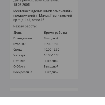
Дата регистрации компании:
18.08.2005
Местонахождение книги замечаний и
предложений: г. Минск, Партизанский
пр-т, д. 144, офис 46
Режим работы:
День
Время работы
Понедельник
Выходной
Вторник
10:00-16:30
Среда
10:00-16:30
Четверг
10:00-16:30
Пятница
Выходной
Суббота
Выходной
Воскресенье
Выходной