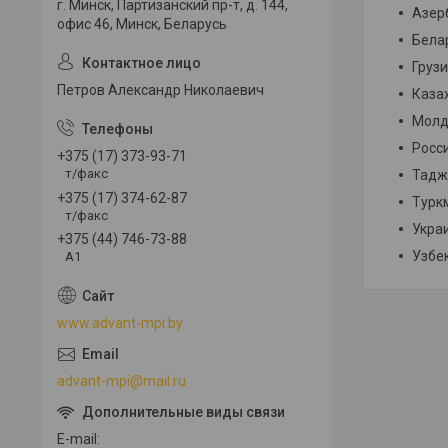
г. Минск, Партизанский пр-т, д. 144,
Азер
офис 46, Минск, Беларусь
Белар
Грузи
Петров Александр Николаевич
Казах
Молд
Росси
+375 (17) 373-93-71
т/факс
Тадж
+375 (17) 374-62-87
Турк
т/факс
Украи
+375 (44) 746-73-88
Узбек
А1
www.advant-mpi.by
advant-mpi@mail.ru
E-mail