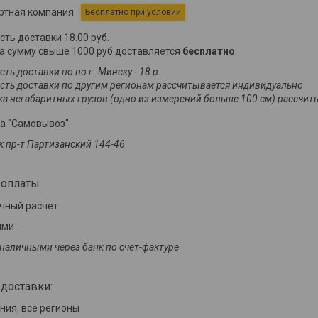
ртная компания
Бесплатно при условии
ть доставки 18.00 руб.

а сумму свыше 1000 руб доставляется 
бесплатно
.
ть доставки по по г. Минску - 18 р.

ть доставки по другим регионам рассчитывается индивидуально

а негабаритных грузов (одно из измерений больше 100 см) рассчит
а "Самовывоз"
к пр-т Партизанский 144-46
 оплаты
чный расчет
ыми
наличными через банк по счет-фактуре
доставки:
ния, все регионы