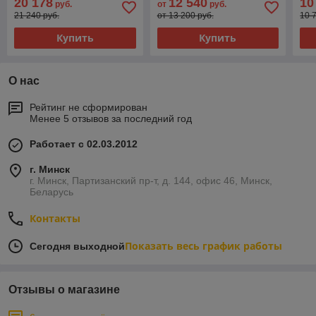
20 178
12 540
10
руб.
от
руб.
21 240 руб.
от 13 200 руб.
10 
Купить
Купить
О нас
Рейтинг не сформирован
Менее 5 отзывов за последний год
Работает с 02.03.2012
г. Минск
г. Минск, Партизанский пр-т, д. 144, офис 46, Минск,
Беларусь
Контакты
Показать весь график работы
Сегодня выходной
Отзывы о магазине