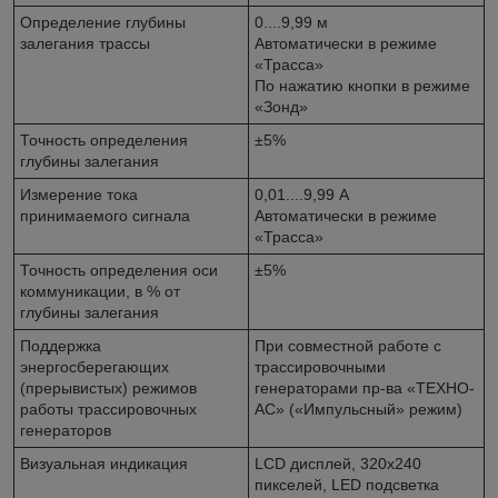
Определение глубины
0....9,99 м
залегания трассы
Автоматически в режиме
«Трасса»
По нажатию кнопки в режиме
«Зонд»
Точность определения
±5%
глубины залегания
Измерение тока
0,01....9,99 А
принимаемого сигнала
Автоматически в режиме
«Трасса»
Точность определения оси
±5%
коммуникации, в % от
глубины залегания
Поддержка
При совместной работе с
энергосберегающих
трассировочными
(прерывистых) режимов
генераторами пр-ва «ТЕХНО-
работы трассировочных
АС» («Импульсный» режим)
генераторов
Визуальная индикация
LCD дисплей, 320х240
пикселей, LED подсветка