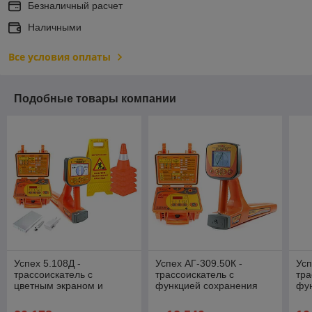
Безналичный расчет
Наличными
Все условия оплаты
Подобные товары компании
Успех 5.108Д -
Успех АГ-309.50К -
Усп
трассоискатель с
трассоискатель с
тра
цветным экраном и
функцией сохранения
фу
функцией сохранения
GPS/ГЛОНАСС координат
GP
GPS/ГЛОНАСС координат