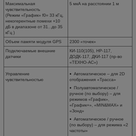
Максимальная
5 мкА на расстоянии 1 м
чувствительность
(Режим «График» f0= 33 кГц,
некогерентные помехи +10
дБ в диапазоне от 31...до 35
кГц )
Объем памяти модуля GPS
2300 «точек»
Подключаемые внешние
КИ-110(105), НР-117,
датчики
ДОДК-117, ДКИ-117 (пр-во
«ТЕХНО-АС»)
Управление
Автоматическое – для 2D
чувствительностью
отображения «Трасса»
Полуавтоматическое /
ручное (по выбору) – для
режимов «График»,
«График+», «MIN&MAX» и
«Зонд»
Автоматическое / ручное
(по выбору) – для режима «2
частоты»