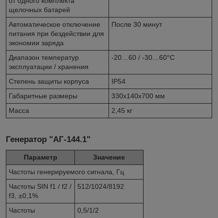
от одного комплекта
щелочных батарей
Автоматическое отключение
После 30 минут
питания при бездействии для
экономии заряда
Диапазон температур
-20…60 / -30…60°С
эксплуатации / хранения
Степень защиты корпуса
IP54
Габаритные размеры
330х140х700 мм
Масса
2,45 кг
Генератор "АГ-144.1"
Параметр
Значение
Частоты генерируемого сигнала, Гц
Частоты SIN f1 / f2 /
512/1024/8192
f3, ±0,1%
Частоты
0,5/1/2