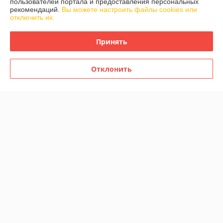
пользователей портала и предоставления персональных
рекомендаций.
Вы можете настроить файлы cookies или
отключить их.
Контакты
Принять
Доставка и оплата
График работы
Отклонить
Полная версия сайта
Политика обработки cookies
Сайт создан на платформе Deal.by
Информация для покупателя
Юридическое лицо:
Адвант-МПИ ОДО
220102 г. Минск, пр-кт Партизанский д.144 комн. 46, тел.: 273 62 87,
2436009
Регистрационный номер ЕГР: 190645910