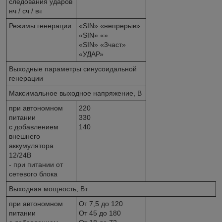
следования ударов
нч / сч / вч
Режимы генерации
«SIN» «непрерыв»
«SIN» «
»
«SIN» «3част»
«УДАР»
Выходные параметры синусоидальной
генерации
Максимальное выходное напряжение, В
при автономном
220
питании
330
с добавлением
140
внешнего
аккумулятора
12/24В
- при питании от
сетевого блока
Выходная мощность, Вт
при автономном
От 7,5 до 120
питании
От 45 до 180