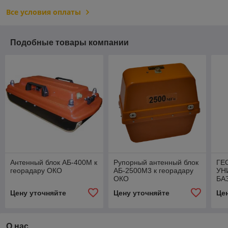
Все условия оплаты
Подобные товары компании
Антенный блок АБ-400М к
Рупорный антенный блок
ГЕ
георадару ОКО
АБ-2500М3 к георадару
УН
ОКО
БА
Цену уточняйте
Цену уточняйте
Це
О нас