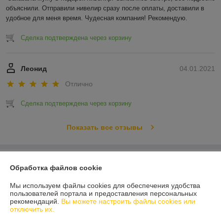
объяснили. Отправили нивелир сразу после оплаты, доставили в 
удобное для меня время. Чудесная компания! Рекомендую.
Сделка подтверждена через корзину
Леонид
04.01.2021
Отлично
Сделка подтверждена через корзину
Показать все отзывы
О нас
Обработка файлов cookie
Контакты
Мы используем файлы cookies для обеспечения удобства
пользователей портала и предоставления персональных
рекомендаций.
Вы можете настроить файлы cookies или
Доставка и оплата
отключить их.