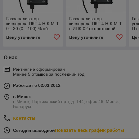
Газоанализатор
Газоанализатор
Газ
кислорода ПКГ-4 Н-К-М-Т
кислорода ПКГ-4 Н-К-М-Т
угл
0…30 (0…100) % об.
с ИПК-02 (с проточной
П с
долей.
камерой)
Цену уточняйте
Цену уточняйте
Це
О нас
Рейтинг не сформирован
Менее 5 отзывов за последний год
Работает с 02.03.2012
г. Минск
г. Минск, Партизанский пр-т, д. 144, офис 46, Минск,
Беларусь
Контакты
Показать весь график работы
Сегодня выходной