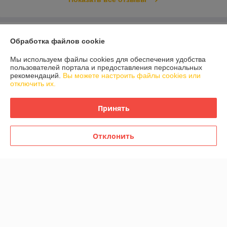
О нас
Обработка файлов cookie
Контакты
Мы используем файлы cookies для обеспечения удобства
пользователей портала и предоставления персональных
рекомендаций.
Вы можете настроить файлы cookies или
Доставка и оплата
отключить их.
График работы
Принять
Полная версия сайта
Отклонить
Политика обработки cookies
Сайт создан на платформе Deal.by
Информация для покупателя
Юридическое лицо:
Адвант-МПИ ОДО