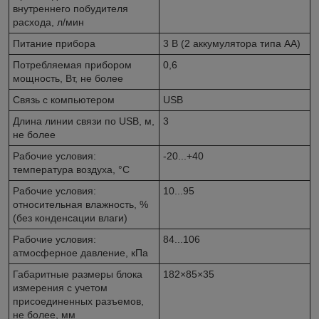
внутреннего побудителя
расхода, л/мин
Питание прибора
3 В (2 аккумулятора типа АА)
Потребляемая прибором
0,6
мощность, Вт, не более
Связь с компьютером
USB
Длина линии связи по USB, м,
3
не более
Рабочие условия:
-20...+40
температура воздуха, °С
Рабочие условия:
10...95
относительная влажность, %
(без конденсации влаги)
Рабочие условия:
84...106
атмосферное давление, кПа
Габаритные размеры блока
182×85×35
измерения с учетом
присоединенных разъемов,
не более, мм