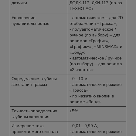
датчики
ДОДК-117, ДКИ-117 (пр-во
ТЕХНО-АС)
Управление
- автоматическое – для 2D
чувствительностью
отображения «Трасса»;
- полуавтоматическое /
ручное (по выбору) – для
режимов «График»,
«График+», «MIN&MAX» и
«Зонд»;
- автоматическое / ручное
(по выбору) – для режима
«2 частоты»
Определение глубины
- 0...10 м;
залегания трассы
- автоматически в режиме
«Трасса»;
- по нажатию кнопки в
режиме «Зонд»
Точность определения
±5%
глубины залегания
Измерение тока
- 0,01...9,99 А;
принимаемого сигнала
- автоматически в режиме