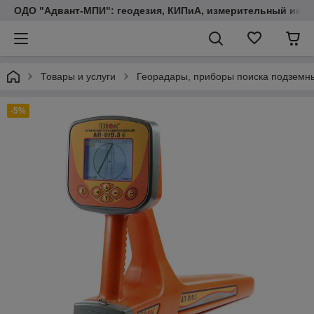
ОДО "Адвант-МПИ": геодезия, КИПиА, измерительный инст
Товары и услуги
Георадары, приборы поиска подземн
-5%