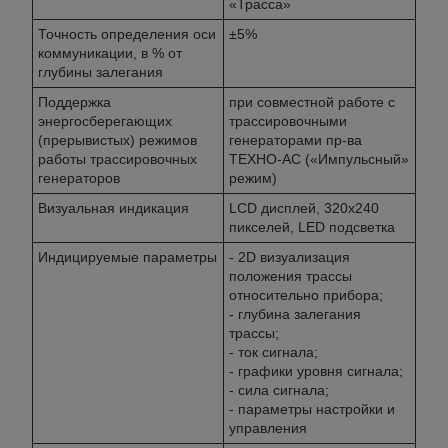
«Трасса»
Точность определения оси
±5%
коммуникации, в % от
глубины залегания
Поддержка
при совместной работе с
энергосберегающих
трассировочными
(прерывистых) режимов
генераторами пр-ва
работы трассировочных
ТЕХНО-АС («Импульсный»
генераторов
режим)
Визуальная индикация
LCD дисплей, 320х240
пикселей, LED подсветка
Индицируемые параметры
- 2D визуализация
положения трассы
относительно прибора;
- глубина залегания
трассы;
- ток сигнала;
- графики уровня сигнала;
- сила сигнала;
- параметры настройки и
управления