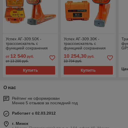
Успех АГ-309.50К -
Успех АГ-309.30К -
Тра
трассоискатель с
трассоискатель с
фу
функцией сохранения
функцией сохранения
GP
GPS/ГЛОНАСС координат
GPS/ГЛОНАСС координат
"Ус
12 540
10 254,30
от
руб.
руб.
от 13 200 руб.
10 794 руб.
Це
Купить
Купить
О нас
Рейтинг не сформирован
Менее 5 отзывов за последний год
Работает с 02.03.2012
г. Минск
г. Минск, Партизанский пр-т, д. 144, офис 46, Минск,