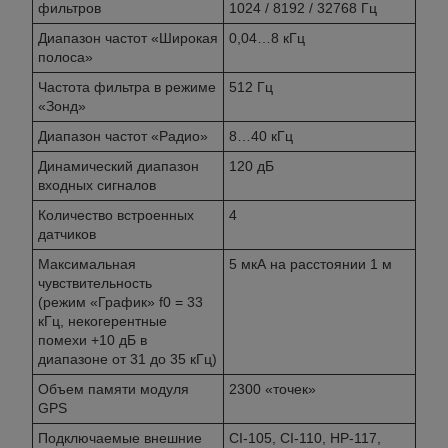
фильтров
1024 / 8192 / 32768 Гц
Диапазон частот «Широкая
0,04…8 кГц
полоса»
Частота фильтра в режиме
512 Гц
«Зонд»
Диапазон частот «Радио»
8…40 кГц
Динамический диапазон
120 дБ
входных сигналов
Количество встроенных
4
датчиков
Максимальная
5 мкА на расстоянии 1 м
чувствительность
(режим «График» f0 = 33
кГц, некогерентные
помехи +10 дБ в
диапазоне от 31 до 35 кГц)
Объем памяти модуля
2300 «точек»
GPS
Подключаемые внешние
CI-105, CI-110, НР-117,