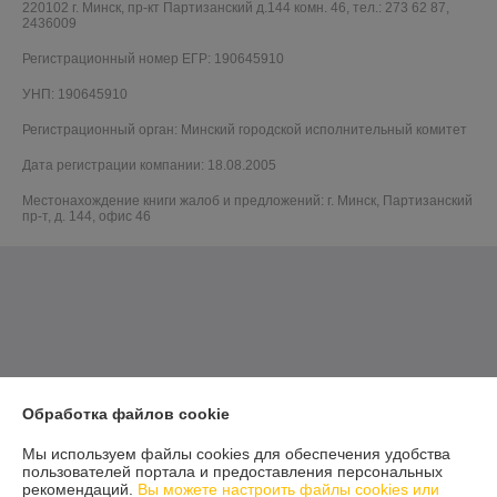
220102 г. Минск, пр-кт Партизанский д.144 комн. 46, тел.: 273 62 87,
2436009
Регистрационный номер ЕГР: 190645910
УНП: 190645910
Регистрационный орган: Минский городской исполнительный комитет
Дата регистрации компании: 18.08.2005
Местонахождение книги жалоб и предложений: г. Минск, Партизанский
пр-т, д. 144, офис 46
Обработка файлов cookie
Мы используем файлы cookies для обеспечения удобства
пользователей портала и предоставления персональных
рекомендаций.
Вы можете настроить файлы cookies или