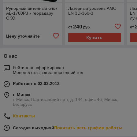
Рупорный антенный блок
Лазерный уровень AMO
Ла
АБ-1700Р3 к георадару
LN 3D-360-3
LN 
ОКО
лу
240
от
руб.
от
Цену уточняйте
Купить
О нас
Рейтинг не сформирован
Менее 5 отзывов за последний год
Работает с 02.03.2012
г. Минск
г. Минск, Партизанский пр-т, д. 144, офис 46, Минск,
Беларусь
Контакты
Показать весь график работы
Сегодня выходной