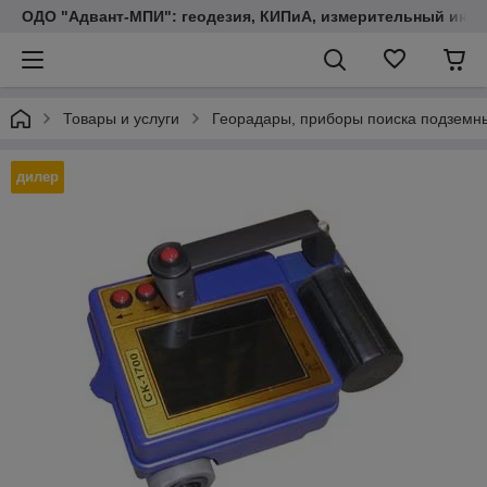
ОДО "Адвант-МПИ": геодезия, КИПиА, измерительный инст
Товары и услуги
Георадары, приборы поиска подземн
дилер