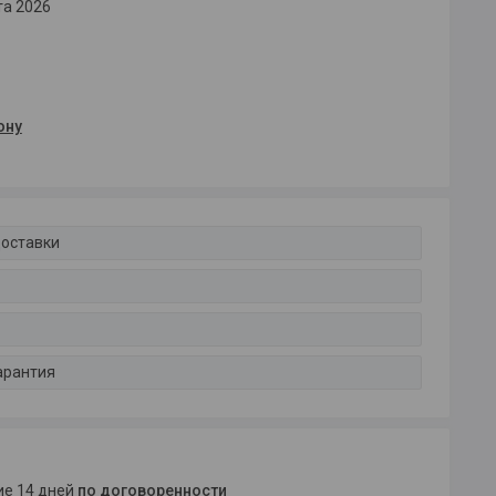
та 2026
ону
доставки
арантия
ние 14 дней
по договоренности