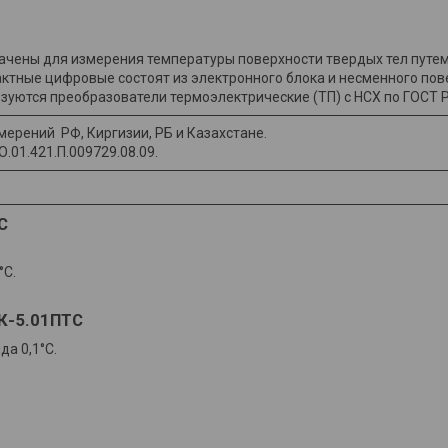
чены для измерения температуры поверхности твердых тел путе
ктные цифровые состоят из электронного блока и несменного пове
зуются преобразователи термоэлектрические (ТП) с НСХ по ГОСТ Р 
ерений РФ, Киргизии, РБ и Казахстане.
01.421.П.009729.08.09.
С
°С.
К-5.01ПТС
а 0,1°С.