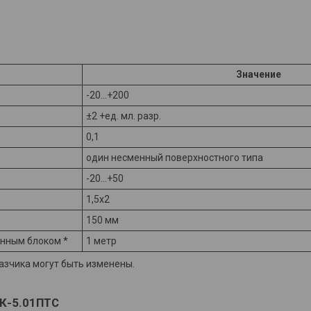
Значение
-20...+200
±2 +ед. мл. разр.
0,1
один несменный поверхностного типа
-20...+50
1,5x2
150 мм
онным блоком *
1 метр
азчика могут быть изменены.
К-5.01ПТС