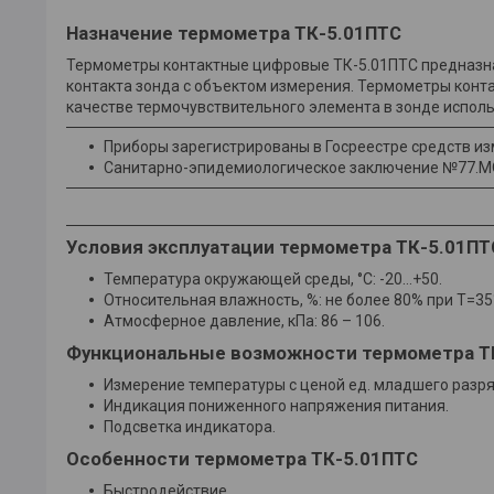
Назначение термометра ТК-5.01ПТС
Термометры контактные цифровые ТК-5.01ПТС предназна
контакта зонда с объектом измерения. Термометры конта
качестве термочувствительного элемента в зонде исполь
Приборы зарегистрированы в Госреестре средств изм
Санитарно-эпидемиологическое заключение №77.МО.
Условия эксплуатации термометра ТК-5.01ПТ
Температура окружающей среды, °С: -20…+50.
Относительная влажность, %: не более 80% при T=35
Атмосферное давление, кПа: 86 – 106.
Функциональные возможности термометра Т
Измерение температуры с ценой ед. младшего разряд
Индикация пониженного напряжения питания.
Подсветка индикатора.
Особенности термометра ТК-5.01ПТС
Быстродействие.