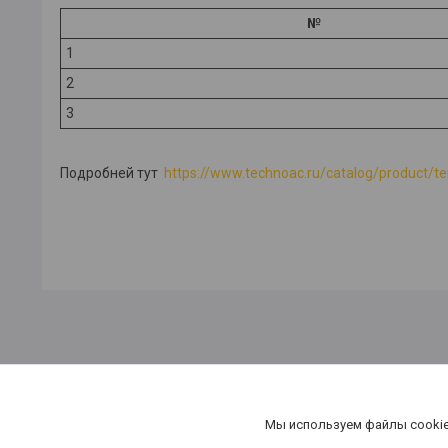
№
1
2
3
Подробней тут
https://www.technoac.ru/catalog/product/t
Мы используем файлы cookie