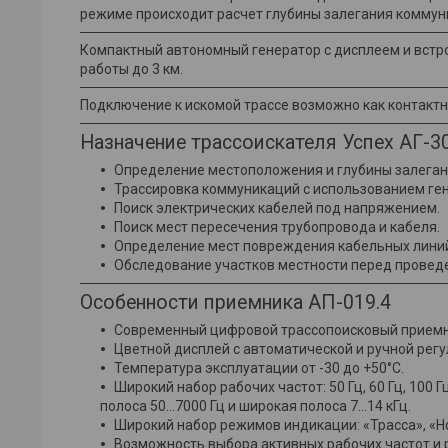
режиме происходит расчет глубины залегания коммуник
Компактный автономный генератор с дисплеем и встр
работы до 3 км.
Подключение к искомой трассе возможно как контактн
Назначение трассоискателя Успех АГ-3
Определение местоположения и глубины залегани
Трассировка коммуникаций с использованием гене
Поиск электрических кабелей под напряжением.
Поиск мест пересечения трубопровода и кабеля.
Определение мест повреждения кабельных лини
Обследование участков местности перед провед
Особенности приемника АП-019.4
Современный цифровой трассопоисковый приемн
Цветной дисплей с автоматической и ручной регу
Температура эксплуатации от -30 до +50°С.
Широкий набор рабочих частот: 50 Гц, 60 Гц, 100 Г
полоса 50...7000 Гц и широкая полоса 7...14 кГц.
Широкий набор режимов индикации: «Трасса», «Нол
Возможность выбора активных рабочих частот и