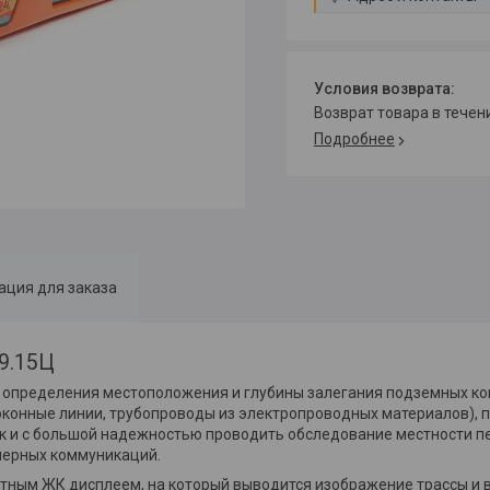
возврат товара в тече
Подробнее
ция для заказа
9.15Ц
 определения местоположения и глубины залегания подземных ко
конные линии, трубопроводы из электропроводных материалов), 
рок и с большой надежностью проводить обследование местности 
нерных коммуникаций.
етным ЖК дисплеем, на который выводится изображение трассы и 