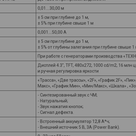
0,01....30,00 м
± 5 см при глубине до 1 м,
± 5% при глубине свыше 1 м
0,001....50,00 А
± 5 см при глубине до 1 м,
± 5% от глубины залегания при глубине свыше 1
При работе с генераторами производства «ТЕХ
Дисплей 4.3″, TFT, 480х272, 1000 cd/m2, 16 млн
и ручная регулировка яркости
«Трасса», «Две трассы», «2F», «График 2F», «Пик»
Макс», «График Мин», «Мин/Макс», «Шкала» , «З
- Синтезированный звук с ЧМ;
- Натуральный;
- Звук нажатия кнопок;
- Сигнал дефекта.
- Встроенный аккумулятор 12,8 А*ч;
- Внешний источник 5 В, 3А (Power Bank).