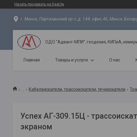
Начать продавать на Deal.by
г. Минск, Партизанский пр-т, д. 144, офис 46, Минск, Белар
ОДО "Адвант-МПИ": геодезия, КИПиА, измер
Главная
Товары и услуги
О нас
...
Кабелеискатели, трассоискатели, течеискатели
Тра
Успех АГ-309.15Ц - трассоиска
экраном