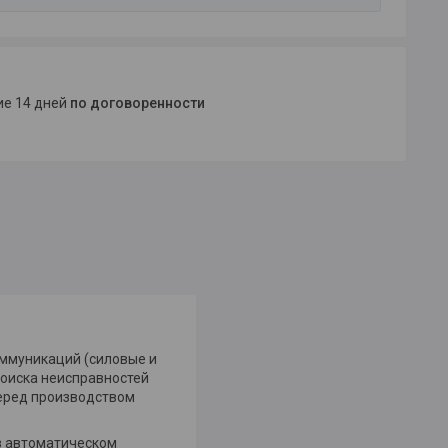
ние 14 дней
по договоренности
ммуникаций (силовые и
поиска неисправностей
перед производством
в автоматическом