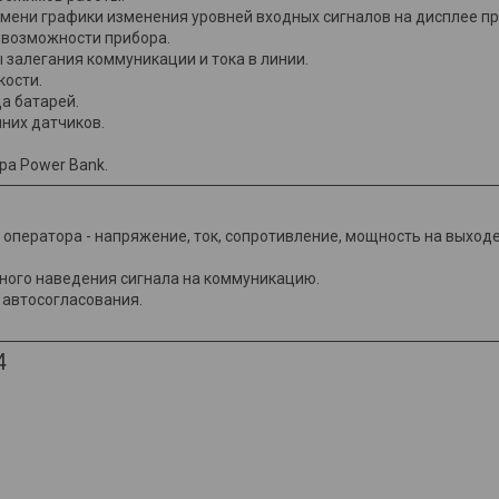
мени графики изменения уровней входных сигналов на дисплее п
 возможности прибора.
 залегания коммуникации и тока в линии.
кости.
а батарей.
них датчиков.
а Power Bank.
оператора - напряжение, ток, сопротивление, мощность на выход
ного наведения сигнала на коммуникацию.
автосогласования.
4