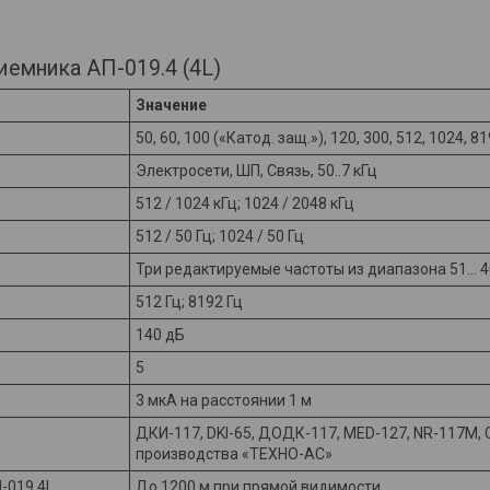
емника АП-019.4 (4L)
Значение
50, 60, 100 («Катод. защ.»), 120, 300, 512, 1024, 8
Электросети, ШП, Связь, 50..7 кГц
512 / 1024 кГц; 1024 / 2048 кГц
512 / 50 Гц; 1024 / 50 Гц
Три редактируемые частоты из диапазона 51… 4
512 Гц; 8192 Гц
140 дБ
5
3 мкА на расстоянии 1 м
ДКИ-117, DKI-65, ДОДК-117, MED-127, NR-117М, 
производства «ТЕХНО-АС»
-019.4L
До 1200 м при прямой видимости