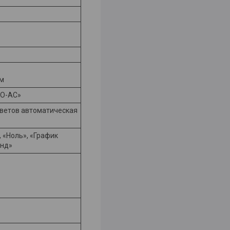
 м
НО-АС»
 цветов автоматическая
, «Ноль», «График
онд»