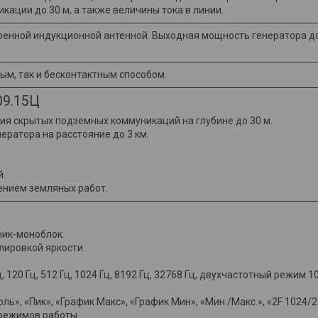
ации до 30 м, а также величины тока в линии.
оенной индукционной антенной. Выходная мощность генератора до
ым, так и бесконтактным способом.
09.15Ц
я скрытых подземных коммуникаций на глубине до 30 м.
ратора на расстояние до 3 км.
й.
ением земляных работ.
ик-моноблок.
лировкой яркости.
ц, 120 Гц, 512 Гц, 1024 Гц, 8192 Гц, 32768 Гц, двухчастотный режим 
ь», «Пик», «График Макс», «График Мин», «Мин./Макс.», «2F 1024/2
 режимов работы.