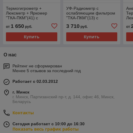
Термогигрометр +
УФ-Радиометр с
Ан
Люксметр + Яркомер
ослабляющим фильтром
Тер
"ТКА-ПКМ"(41) с
"ТКА-ПКМ"(13) с
Лю
поверкой
поверкой
"ТК
1 650
3 710
от
руб.
руб.
от
по
Купить
Купить
О нас
Рейтинг не сформирован
Менее 5 отзывов за последний год
Работает с 02.03.2012
г. Минск
г. Минск, Партизанский пр-т, д. 144, офис 46, Минск,
Беларусь
Контакты
Сегодня работает с 10:00 до 16:30
Показать весь график работы