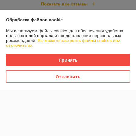
Показать все отзывы
Обработка файлов cookie
О нас
Мы используем файлы cookies для обеспечения удобства
пользователей портала и предоставления персональных
Контакты
рекомендаций.
Вы можете настроить файлы cookies или
отключить их.
Доставка и оплата
Принять
График работы
Отклонить
Полная версия сайта
Политика обработки cookies
Сайт создан на платформе Deal.by
Информация для покупателя