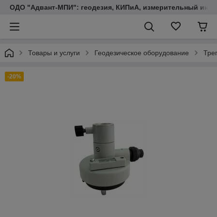
ОДО "Адвант-МПИ": геодезия, КИПиА, измерительный инст
Товары и услуги
Геодезическое оборудование
Тре
-20%