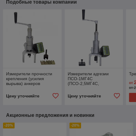
Подобные товары компании
Измерители прочности
Измерители адгезии
Тре
крепления (усилия
ПСО-1МГ4С
от
вырыва) анкеров
(ПСО-2,5МГ4С,
от 
ПСО-5МГ4А (ПСО-10,
ПСО-5МГ4С,
ПСО-20, ПСО-30,
ПСО-10МГ4С) -
Цену уточняйте
Цену уточняйте
ПСО-50, ПСО-100)
адгезиметры
Акционные предложения и новинки
-20%
-20%