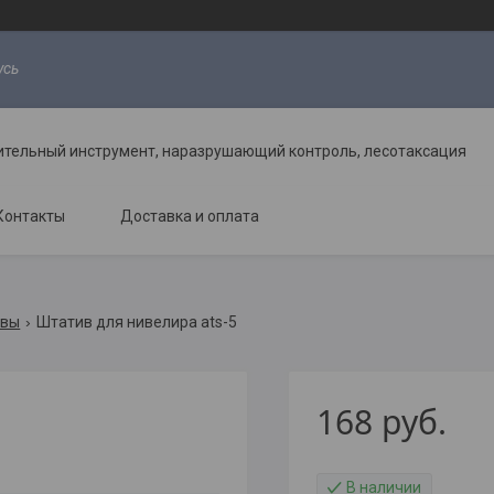
усь
ительный инструмент, наразрушающий контроль, лесотаксация
Контакты
Доставка и оплата
ивы
Штатив для нивелира ats-5
168
руб.
В наличии