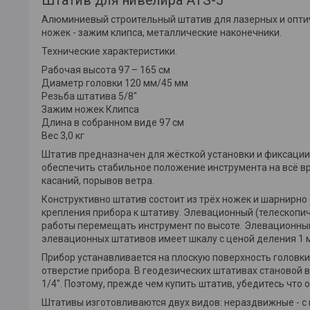
Штатив для нивелира ATS-5
Алюминиевый строительный штатив для лазерных и оптич
ножек - зажим клипса, металлические наконечники.
Технические характеристики.
Рабочая высота 97 – 165 см
Диаметр головки 120 мм/45 мм
Резьба штатива 5/8"
Зажим ножек Клипса
Длина в собранном виде 97 см
Вес 3,0 кг
Штатив предназначен для жёсткой установки и фиксации
обеспечить стабильное положение инструмента на всё вр
касаний, порывов ветра.
Конструктивно штатив состоит из трёх ножек и шарнирно
крепления прибора к штативу. Элевационный (телескопич
работы перемещать инструмент по высоте. Элевационный
элевационных штативов имеет шкалу с ценой деления 1 
Прибор устанавливается на плоскую поверхность головки
отверстие прибора. В геодезических штативах становой ви
1/4". Поэтому, прежде чем купить штатив, убедитесь что 
Штативы изготовливаются двух видов: нераздвижные - 