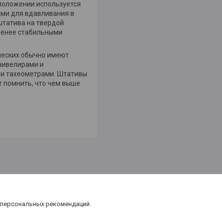
 положении используется
ами для вдавливания в
штатива на твердой
менее стабильными
ческих обычно имеют
 нивелирами и
и и тахеометрами. Штативы
 помнить, что чем выше
 персональных рекомендаций.