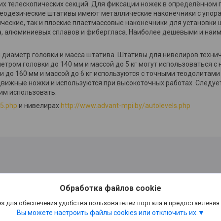
ких телескопических секций. Для фиксации ножек в определённом
 Геодезические штативы имеют металлические наконечники с упор
ические, так и плоские пластмассовые наконечники для установки 
а, алюминиевых сплавов и фибергласа. Наиболее дешевыми и наи
диаметр головки и масса штатива. Штативы для нивелиров техни
метром головки до 140 мм и массой до 5 кг могут использоваться с
 до 160 мм и массой до 6 кг используются с точными теодолитам
вижные ножки и используются при высокоточных работах. Следует
им использовать.
s5.php
и нивелирах
http://www.advant-mpi.by/autolevels.php
Обработка файлов cookie
s для обеспечения удобства пользователей портала и предоставления
Вы можете настроить файлы cookies или отключить их.