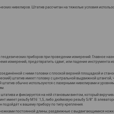
еских нивелиров. Штатив рассчитан на тяжелые условия использ
 геодезических приборов при проведении измерений. Главное наз
емя измерений, предотвратить сдвиг, или падение инструмента из
 соединённой с ними головки с плоской верхней площадкой и стан
еский) штатив имеет головку с центральной выдвижной штангой, 
 штатив обычно используются с лазерными нивелирами и уровням
мм.
 штатива и фиксируется на нёй становым винтом, который вкручив
нт имеет резьбу М16´ 1,5, либо дюймовую резьбу 5/8". В элеваторны
он подойдёт к вашему прибору по типу крепления.
с ножками постоянной длины; раздвижные с выдвигающимися ножк