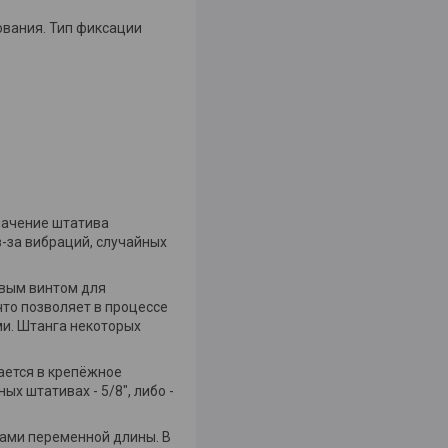
ования. Тип фиксации
начение штатива
-за вибраций, случайных
овым винтом для
что позволяет в процессе
и. Штанга некоторых
ается в крепёжное
х штативах - 5/8", либо -
ами переменной длины. В