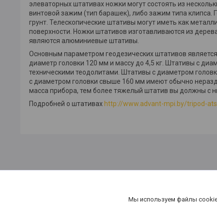
элеваторных штативах ножки могут состоять из несколь
винтовой зажим (тип барашек), либо зажим типа клипса.
грунт. Телескопические штативы могут иметь как металл
поверхности. Ножки штативов изготавливаются из дерев
являются алюминиевые штативы.
Основным параметром геодезических штативов является 
диаметр головки 120 мм и массу до 4,5 кг. Штативы с диа
техническими теодолитами. Штативы с диаметром головки
с диаметром головки свыше 160 мм имеют обычно неразд
масса прибора, тем более тяжелый штатив вы должны с н
Подробней о штативах
http://www.advant-mpi.by/tripod-at
Мы используем файлы cookie