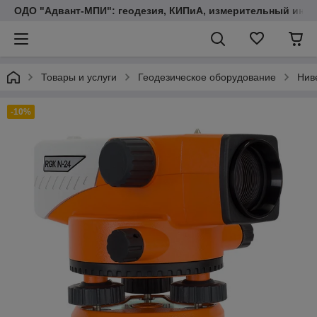
ОДО "Адвант-МПИ": геодезия, КИПиА, измерительный инст
Товары и услуги
Геодезическое оборудование
Нив
-10%