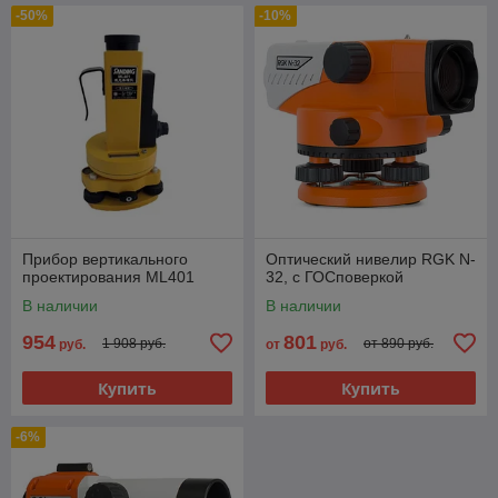
-50%
-10%
Прибор вертикального
Оптический нивелир RGK N-
проектирования ML401
32, с ГОСповеркой
В наличии
В наличии
954
801
1 908 руб.
от 890 руб.
руб.
от
руб.
Купить
Купить
-6%