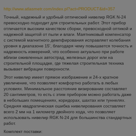
http://www.atlasmetr.com/index.pl?act=PRODUCT&id=357
Точный, надежный и удобный оптический нивелир RGK N-24
превосходно подходит для строительных работ. Этот прибор
отличается высоким качеством сборки, превосходной оптикой и
надежной защитой от пыли и влаги. Маятниковый компенсатор
с системой магнитного демпфирования исправляет колебания
уровня в диапазоне 15', благодаря чему повышается точность и
надежность измерений, что особенно актуально при работе
вблизи оживленных автострад, железных дорог или на
строительной площадке, где тяжелая строительная техника
вызывает вибрации поверхности.
Этот нивелир имеет прямое изображение и 24-х кратное
увеличение, что позволяет комфортно работать в любых
условиях. Минимальное расстояние визирование составляет
20 сантиметров, то есть с этим прибором можно работать даже
в небольших помещениях, коридорах, шахтах или туннелях.
Средняя квадратическая ошибка нивелирования составляет
всего 2 мм на 1 километр двойного хода, что позволяет
использовать нивелир RGK N-24 для большинства стандартных
работ.
Комплект поставки: