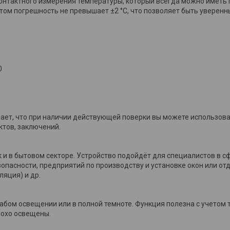
онтактного измерения температуры, который всегда можно иметь 
 этом погрешность не превышает ±2 °С, что позволяет быть уверен
0
чает, что при наличии действующей поверки вы можете использов
ктов, заключений.
 и в бытовом секторе. Устройство подойдёт для специалистов в с
опасности, предприятий по производству и установке окон или от
яция) и др.
абом освещении или в полной темноте. Функция полезна с учетом 
лохо освещены.