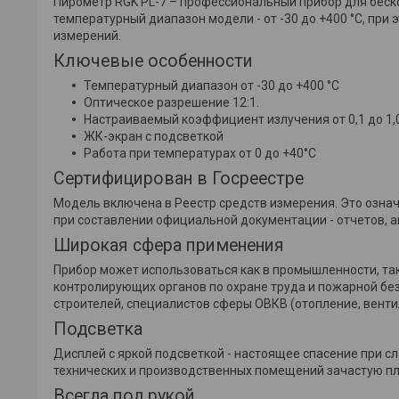
Пирометр RGK PL-7 – профессиональный прибор для беск
температурный диапазон модели - от -30 до +400 °С, при
измерений.
Ключевые особенности
Температурный диапазон от -30 до +400 °С
Оптическое разрешение 12:1.
Настраиваемый коэффициент излучения от 0,1 до 1,
ЖК-экран с подсветкой
Работа при температурах от 0 до +40°C
Сертифицирован в Госреестре
Модель включена в Реестр средств измерения. Это озна
при составлении официальной документации - отчетов, а
Широкая сфера применения
Прибор может использоваться как в промышленности, так
контролирующих органов по охране труда и пожарной без
строителей, специалистов сферы ОВКВ (отопление, вентил
Подсветка
Дисплей с яркой подсветкой - настоящее спасение при сл
технических и производственных помещений зачастую п
Всегда под рукой