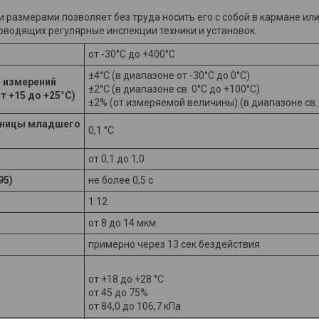
ми размерами позволяет без труда носить его с собой в кармане ил
оводящих регулярные инспекции техники и установок.
от -30°С до +400°С
±4°С (в диапазоне от -30°С до 0°С)
 измерений
±2°С (в диапазоне св. 0°С до +100°С)
 +15 до +25°С)
±2% (от измеряемой величины) (в диапазоне св.
иницы младшего
0,1 °С
от 0,1 до 1,0
95)
не более 0,5 с
1:12
от 8 до 14 мкм
примерно через 13 сек бездействия
от +18 до +28 °С
от 45 до 75%
от 84,0 до 106,7 кПа