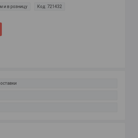
м и в розницу
Код:
721432
доставки