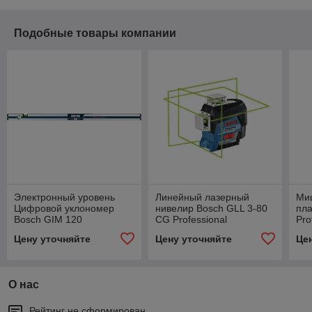
Подобные товары компании
Электронный уровень
Линейный лазерный
Ми
Цифровой уклономер
нивелир Bosch GLL 3-80
пла
Bosch GIM 120
CG Professional
Pro
Professional
0.601.063.T00
0.6
Цену уточняйте
Цену уточняйте
Це
О нас
Рейтинг не сформирован