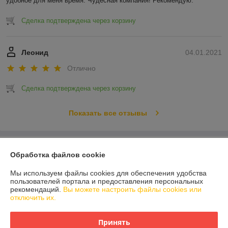
удобное для меня время. Чудесная компания! Рекомендую.
Сделка подтверждена через корзину
Леонид
04.01.2021
Отлично
Сделка подтверждена через корзину
Показать все отзывы
О нас
Обработка файлов cookie
Контакты
Мы используем файлы cookies для обеспечения удобства
пользователей портала и предоставления персональных
рекомендаций.
Вы можете настроить файлы cookies или
Доставка и оплата
отключить их.
График работы
Принять