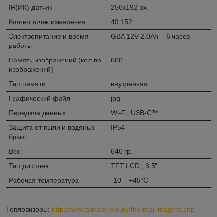
IR(ИК)-датчик
256x192 px
Кол-во точек измерения
49 152
Электропитание и время
GBA 12V 2.0Ah – 6 часов
работы
Память изображений (кол-во
600
изображений)
Тип памяти
внутренняя
Графический файл
jpg
Передача данных
Wi-Fi, USB-C™
Защита от пыли и водяных
IP54
брызг
Вес
640 гр.
Тип дисплея
TFT LCD , 3.5"
Рабочая температура
-10 – +45°C
Тепловизоры:
http://www.advant-mpi.by/thermal-imagers.php