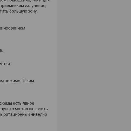
 приемником излучения,
тить большую зону.
етонированием
в.
метки.
ном режиме. Таким
 схемы есть явное
с пульта можно включить
ть ротационный нивелир