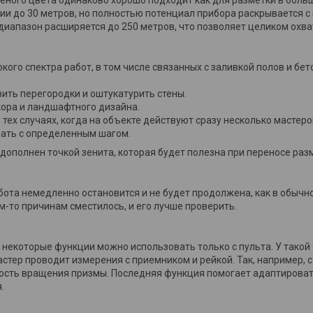
нии до 30 метров, но полностью потенциал прибора раскрывается с
диапазон расширяется до 250 метров, что позволяет целиком охва
кого спектра работ, в том числе связанных с заливкой полов и б
ить перегородки и оштукатурить стены.
кора и ландшафтного дизайна.
тех случаях, когда на объекте действуют сразу несколько мастеро
ать с определенным шагом.
ополнен точкой зенита, которая будет полезна при переносе раз
абота немедленно остановится и не будет продолжена, как в обыч
им-то причинам сместилось, и его лучше проверить.
 некоторые функции можно использовать только с пульта. У такой
астер проводит измерения с приемником и рейкой. Так, например, 
рость вращения призмы. Последняя функция помогает адаптирова
.