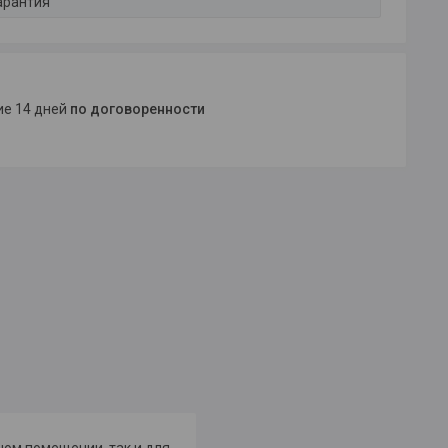
арантия
ние 14 дней
по договоренности
шом помещении, так и для