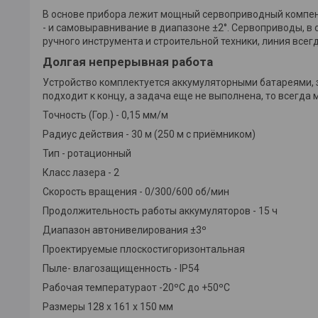
В основе прибора лежит мощный сервоприводный компенс
- и самовыравнивание в диапазоне ±2°. Сервоприводы, в
ручного инструмента и строительной техники, линия всег
Долгая непрерывная работа
Устройство комплектуется аккумуляторными батареями, з
подходит к концу, а задача еще не выполнена, то всегд
Точность (Гор.) - 0,15 мм/м
Радиус действия - 30 м (250 м с приёмником)
Тип - ротационный
Класс лазера - 2
Скорость вращения - 0/300/600 об/мин
Продолжительность работы аккумуляторов - 15 ч
Диапазон автонивелирования ±3º
Проектируемые плоскостигоризонтальная
Пыле- влагозащищенность - IP54
Рабочая температураот -20ºC до +50ºC
Размеры 128 х 161 х 150 мм