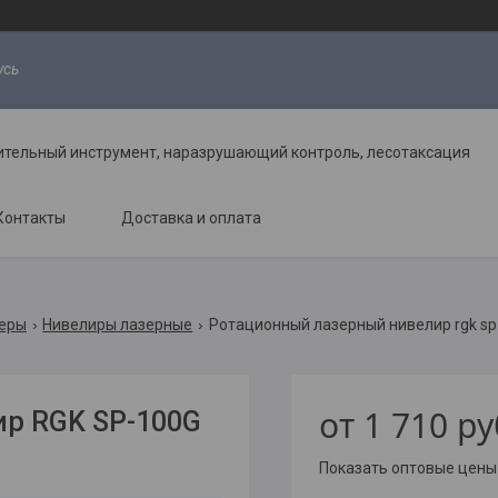
усь
ительный инструмент, наразрушающий контроль, лесотаксация
Контакты
Доставка и оплата
меры
Нивелиры лазерные
Ротационный лазерный нивелир rgk sp
от
1 710
ру
р RGK SP-100G
Показать оптовые цены