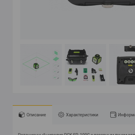
Описание
Характеристики
Информа
Ротационный нивелир RGK SP-100G с лазерным лучом зел