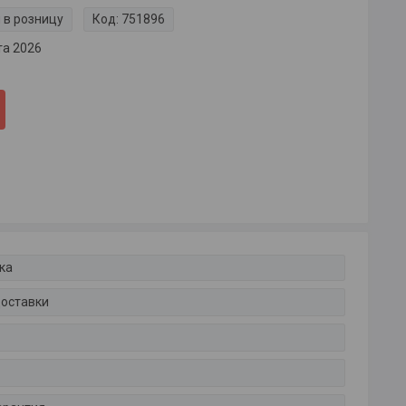
 в розницу
Код:
751896
та 2026
ка
доставки