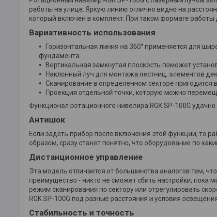
работы на улице. Яркую линию отлично видно на расстоя
который включен в комплект. При таком формате работы 
Вариативность использования
Горизонтальная линия на 360° применяется для широ
фундамента.
Вертикальная замкнутая плоскость поможет установ
Наклонный луч для монтажа лестниц, элементов де
Сканирование в определенном секторе пригодится в 
Проекция отдельной точки, которую можно перемещ
Функционал ротационного нивелира RGK SP-100G удачно д
Антишок
Если задеть прибор после включения этой функции, то р
образом, сразу станет понятно, что оборудование по как
Дистанционное управление
Эта модель отличается от большинства аналогов тем, что
преимущество - никто не сможет сбить настройки, пока м
режим сканирования по сектору или отрегулировать ско
RGK SP-100G под разные расстояния и условия освещения
Стабильность и точность