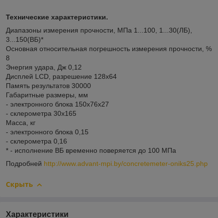
Технические характеристики.
Диапазоны измерения прочности, МПа 1...100, 1...30(ЛБ),
3...150(ВБ)*
Основная относительная погрешность измерения прочности, %
8
Энергия удара, Дж 0,12
Дисплей LCD, разрешение 128х64
Память результатов 30000
Габаритные размеры, мм
- электронного блока 150x76x27
- склерометра 30x165
Масса, кг
- электронного блока 0,15
- склерометра 0,16
* - исполнение ВБ временно поверяется до 100 МПа
Подробней
http://www.advant-mpi.by/concretemeter-oniks25.php
Скрыть
Характеристики