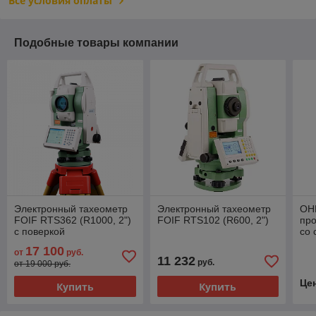
Все условия оплаты
Подобные товары компании
Электронный тахеометр
Электронный тахеометр
ОН
FOIF RTS362 (R1000, 2")
FOIF RTS102 (R600, 2")
про
с поверкой
со 
17 100
от
руб.
11 232
руб.
от 19 000 руб.
Це
Купить
Купить