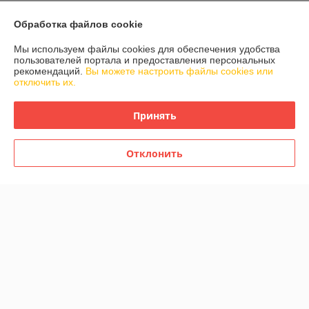
О нас
Обработка файлов cookie
Контакты
Мы используем файлы cookies для обеспечения удобства
пользователей портала и предоставления персональных
рекомендаций.
Вы можете настроить файлы cookies или
Доставка и оплата
отключить их.
График работы
Принять
Полная версия сайта
Отклонить
Политика обработки cookies
Сайт создан на платформе Deal.by
Информация для покупателя
Юридическое лицо:
Адвант-МПИ ОДО
220102 г. Минск, пр-кт Партизанский д.144 комн. 46, тел.: 273 62 87,
2436009