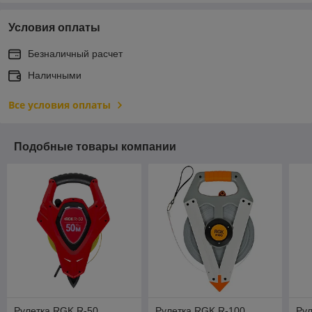
Условия оплаты
Безналичный расчет
Наличными
Все условия оплаты
Подобные товары компании
Рулетка RGK R-50
Рулетка RGK R-100
Рул