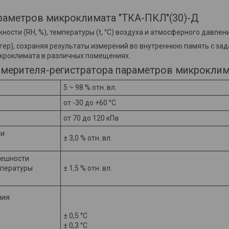
раметров микроклимата "ТКА-ПКЛ"(30)-Д
сти (RH, %), температуры (t, °С) воздуха и атмосферного давлени
гер), сохраняя результаты измерений во внутреннюю память с за
кроклимата в различных помещениях.
змерителя-регистратора параметров микрокли
5 ÷ 98 % отн. вл.
от -30 до +60 °С
от 70 до 120 кПа
ти
± 3,0 % отн. вл.
решности
мпературы
± 1,5 % отн. вл.
ния
± 0,5 °С
± 0,3 °С