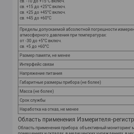
св. -10 до +15°С включ.
св. +15 до +25°С включ.
св. +25 до +45°С включ.
св. +45 до +60°С
Пределы допускаемой абсолютной погрешности измере
атмосферного давления при температурах:
от -30 до +5°С включ.
св. +5 до +60°С
Размер памяти, не менее
Интерфейс связи
Напряжение питания
Габаритные размеры прибора (не более)
Масса (не более)
Срок службы
Наработка на отказ, не менее
Область применения Измерителя-регист
Область применения прибора: объективный мониторинг 
помещениях и складах, в медицинских учреждениях, в муз