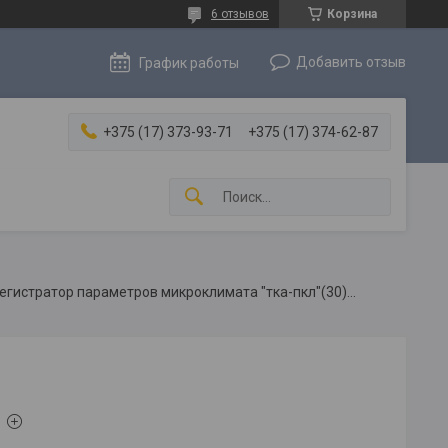
6 отзывов
Корзина
Добавить отзыв
График работы
+375 (17) 373-93-71
+375 (17) 374-62-87
Измеритель-регистратор параметров микроклимата "тка-пкл"(30)-д с поверкой