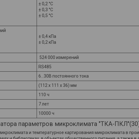
± 0,2 °С
± 0,3 °С
± 0,5 °С
ний
± 0,4 кПа
± 0,2 кПа
524 000 измерений
RS485
6...30В постоянного тока
(112 х 111 х 36) мм
110 ч
7 лет
10000 ч
ратора параметров микроклимата "ТКА-ПКЛ"(30
микроклимата и температурное картирования микроклимата в про
еях и библиотеках, в объектах общественного питания, а также в 