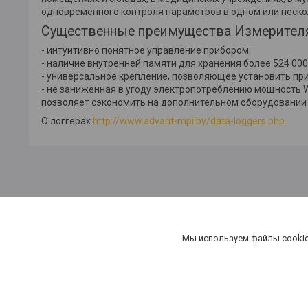
одновременного контроля параметров в одном или неск
Существенные преимущества Измерителя
- интуитивно понятное управление прибором;
- наличие внутренней памяти для хранения более 524 00
- универсальное крепление, позволяющее установить пр
- не заниженная в угоду электропотреблению мощность 
позволяет сэкономить на дополнительном оборудовании
О логгерах
http://www.advant-mpi.by/data-loggers.php
Мы используем файлы cookie