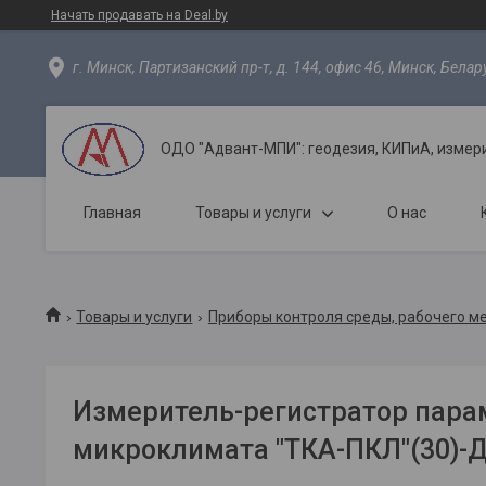
Начать продавать на Deal.by
г. Минск, Партизанский пр-т, д. 144, офис 46, Минск, Белар
ОДО "Адвант-МПИ": геодезия, КИПиА, измер
Главная
Товары и услуги
О нас
Товары и услуги
Приборы контроля среды, рабочего м
Измеритель-регистратор пара
микроклимата "ТКА-ПКЛ"(30)-Д