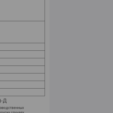
)-Д
изводственных
других случаях