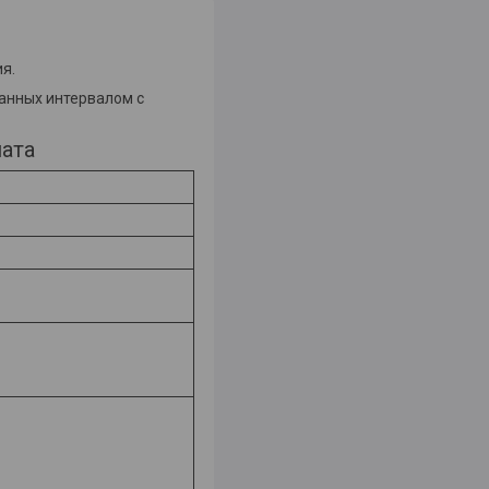
я.
данных интервалом с
мата