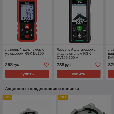
Лазерный дальномер с
Лазерный дальномер с
Ла
угломером RGK DL100
видоискателем RGK
ви
DV100 100 м
DV
258
738
87
руб.
руб.
Купить
Купить
Акционные предложения и новинки
-20%
-20%