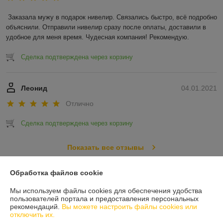
Заказала мужу в подарок нивелир. Связались быстро, всё подробно 
объяснили. Отправили нивелир сразу после оплаты, доставили в 
удобное для меня время. Чудесная компания! Рекомендую.
Сделка подтверждена через корзину
Леонид
04.01.2021
Отлично
Сделка подтверждена через корзину
Показать все отзывы
Обработка файлов cookie
О нас
Мы используем файлы cookies для обеспечения удобства
пользователей портала и предоставления персональных
Контакты
рекомендаций.
Вы можете настроить файлы cookies или
отключить их.