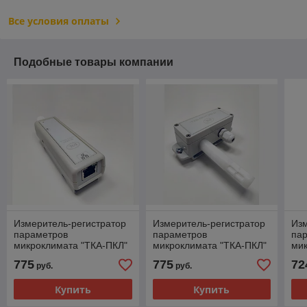
Все условия оплаты
Подобные товары компании
Измеритель-регистратор
Измеритель-регистратор
Изм
параметров
параметров
па
микроклимата "ТКА-ПКЛ"
микроклимата "ТКА-ПКЛ"
мик
(28)-Д с поверкой
(30)-Д с поверкой
(28
775
775
72
руб.
руб.
Купить
Купить