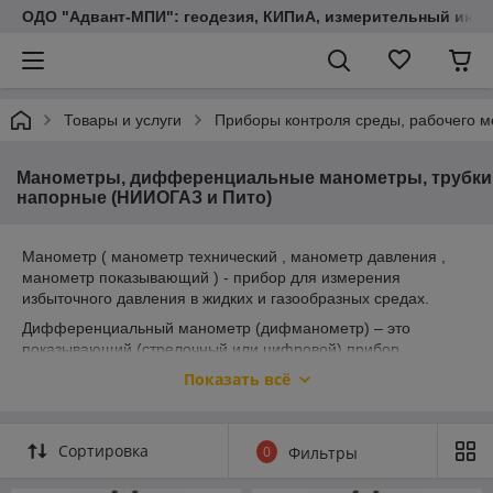
ОДО "Адвант-МПИ": геодезия, КИПиА, измерительный инст
Товары и услуги
Приборы контроля среды, рабочего м
Манометры, дифференциальные манометры, трубки
напорные (НИИОГАЗ и Пито)
Манометр ( манометр технический , манометр давления ,
манометр показывающий ) - прибор для измерения
избыточного давления в жидких и газообразных средах.
Дифференциальный манометр (дифманометр) – это
показывающий (стрелочный или цифровой) прибор
измеряющий перепад (разность) давления.
Показать всё
Трубки напорные предназначены для определения скорости
и объёмного
расхода в газопылевых и воздушных потоках.
Сортировка
0
Фильтры