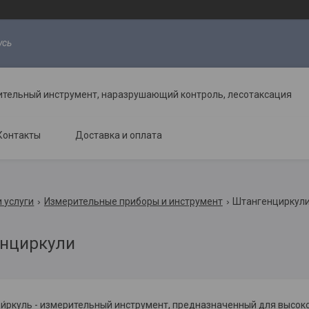
усь
ительный инструмент, наразрушающий контроль, лесотаксация
Контакты
Доставка и оплата
 услуги
Измерительные приборы и инструмент
Штангенциркул
нциркули
и́ркуль - измерительный инструмент, предназначенный для высок