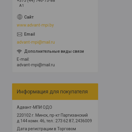
+375 (44) 746-73-88
А1
www.advant-mpi.by
advant-mpi@mail.ru
E-mail
advant-mpi@mail.ru
Информация для покупателя
Адвант-МПИ ОДО
220102 г. Минск, пр-кт Партизанский
д.144 комн. 46, тел.: 273 62 87, 2436009
Дата регистрации в Торговом