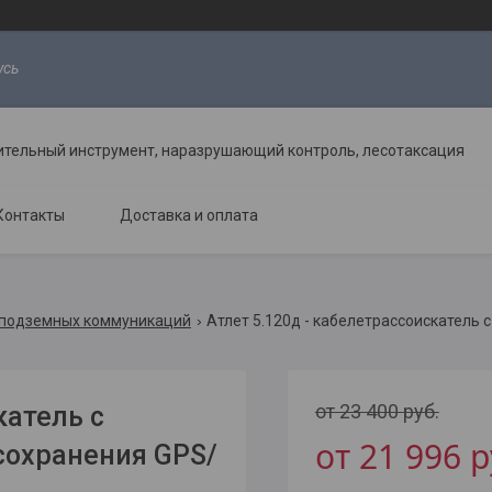
усь
ительный инструмент, наразрушающий контроль, лесотаксация
Контакты
Доставка и оплата
а подземных коммуникаций
от 23 400
руб.
катель с
от 21 996
р
сохранения GPS/