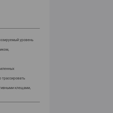
гнозируемый уровень
иком,
емленных
о трассировать
ктивными клещами,