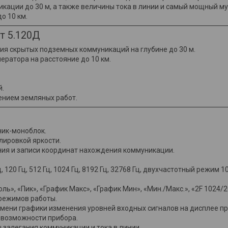
кации до 30 м, а также величины тока в линии и самый мощный м
о 10 км.
т 5.120Д
я скрытых подземных коммуникаций на глубине до 30 м.
ератора на расстояние до 10 км.
й.
ением земляных работ.
ик-моноблок.
лировкой яркости.
ия и записи координат нахождения коммуникации.
ц, 120 Гц, 512 Гц, 1024 Гц, 8192 Гц, 32768 Гц, двухчастотный режим 
ь», «Пик», «График Макс», «График Мин», «Мин./Макс.», «2F 1024/2
 режимов работы.
мени графики изменения уровней входных сигналов на дисплее п
 возможности прибора.
 залегания коммуникации и тока в линии.