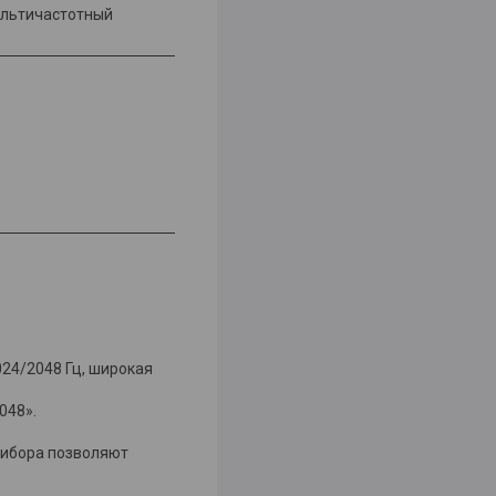
ультичастотный
1024/2048 Гц, широкая
048».
рибора позволяют