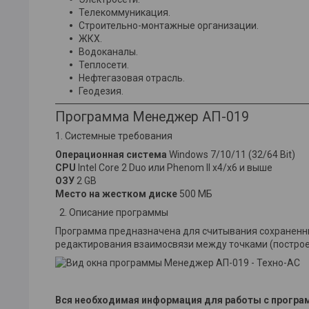
Телекоммуникация.
Строительно-монтажные организации.
ЖКХ.
Водоканалы.
Теплосети.
Нефтегазовая отрасль.
Геодезия.
Программа Менеджер АП-019
1. Системные требования
Операционная система
Windows 7/10/11 (32/64 Bit)
CPU
Intel Core 2 Duo или Phenom II x4/x6 и выше
ОЗУ
2 GB
Место на жестком диске
500 МБ
2. Описание программы
Программа предназначена для считывания сохраненных 
редактирования взаимосвязи между точками (построени
Вся необходимая информация для работы с програм