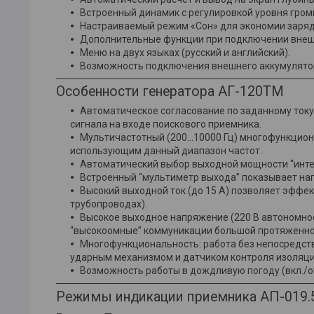
Встроенный динамик с регулировкой уровня гром
Настраиваемый режим «Сон» для экономии заряд
Дополнительные функции при подключении внеш
Меню на двух языках (русский и английский).
Возможность подключения внешнего аккумулятор
Особенности генератора АГ-120ТМ
Автоматическое согласование по заданному току
сигнала на входе поискового приемника.
Мультичастотный (200...10000 Гц) многофункци
использующим данный диапазон частот.
Автоматический выбор выходной мощности “инте
Встроенный “мультиметр выхода” показывает нап
Высокий выходной ток (до 15 А) позволяет эффек
трубопроводах).
Высокое выходное напряжение (220 В автономное
“высокоомные” коммуникации большой протяженно
Многофункциональность: работа без непосредст
ударным механизмом и датчиком контроля изоляци
Возможность работы в дождливую погоду (вкл./от
Режимы индикации приемника АП-019.