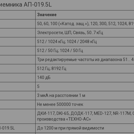
иемника АП-019.5L
Значение
50, 60, 100 («Катод. защ.»), 120, 300, 512, 1024, 8
Электросети, ШП, Связь, 50..7 кГц
512 / 1024 кГц; 1024 / 2048 кГц
512 / 50 Гц; 1024 / 50 Гц
Три редактируемые частоты из диапазона 51… 4
512 Гц; 8192 Гц
140 дБ
5
3 мкА на расстоянии 1 м
Не менее 500000 точек
ДКИ-117, DKI-65, ДОДК-117, MED-127, NR-117М, 
производства «ТЕХНО-АС»
-019.5L
До 1200 м при прямой видимости