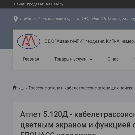
Начать продавать на Deal.by
г. Минск, Партизанский пр-т, д. 144, офис 46, Минск, Белар
ОДО "Адвант-МПИ": геодезия, КИПиА, измер
Главная
Товары и услуги
О нас
...
Трассоискатели и кабелетрассоискатели для поиск
Атлет 5.120Д - кабелетрассоис
цветным экраном и функцией 