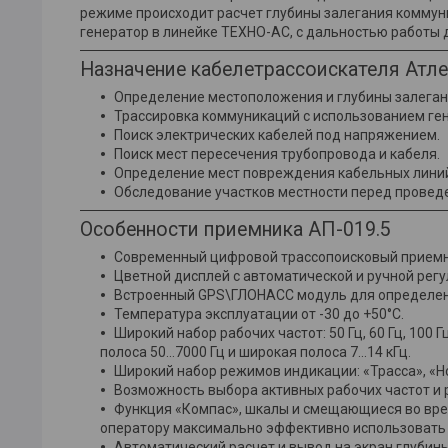
режиме происходит расчет глубины залегания коммуни
генератор в линейке ТЕХНО-АС, с дальностью работы д
Назначение кабелетрассоискателя Атле
Определение местоположения и глубины залегани
Трассировка коммуникаций с использованием ген
Поиск электрических кабелей под напряжением.
Поиск мест пересечения трубопровода и кабеля.
Определение мест повреждения кабельных лини
Обследование участков местности перед провед
Особенности приемника АП-019.5
Современный цифровой трассопоисковый приемн
Цветной дисплей с автоматической и ручной регу
Встроенный GPS\ГЛОНАСС модуль для определен
Температура эксплуатации от -30 до +50°С.
Широкий набор рабочих частот: 50 Гц, 60 Гц, 100 Г
полоса 50...7000 Гц и широкая полоса 7...14 кГц.
Широкий набор режимов индикации: «Трасса», «Нол
Возможность выбора активных рабочих частот и
Функция «Компас», шкалы и смещающиеся во вре
оператору максимально эффективно использовать
Автоматический расчет и вывод на экран глубины