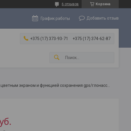
6 отзывов
Корзина
Добавить отзыв
График работы
+375 (17) 373-93-71
+375 (17) 374-62-87
Атлет 5.120д - кабелетрассоискатель с цветным экраном и функцией сохранения gps/глонасс координат
уб.