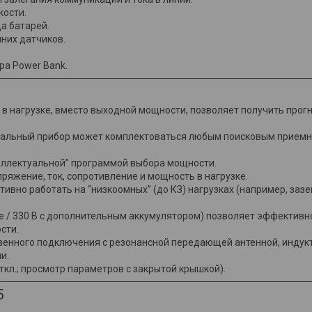
кости.
а батарей.
них датчиков.
а Power Bank.
 в нагрузке, вместо выходной мощности, позволяет получить про
ональный прибор может комплектоваться любым поисковым приемн
ллектуальной” программой выбора мощности.
ряжение, ток, сопротивление и мощность в нагрузке.
тивно работать на “низкоомных” (до КЗ) нагрузках (например, заз
 / 330 В с дополнительным аккумулятором) позволяет эффективн
сти.
венного подключения с резонансной передающей антенной, инду
и.
кл.; просмотр параметров с закрытой крышкой).
5